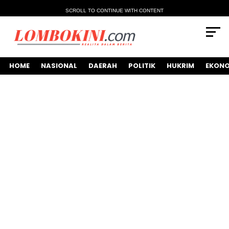
SCROLL TO CONTINUE WITH CONTENT
HOME
NASIONAL
DAERAH
POLITIK
HUKRIM
EKONO