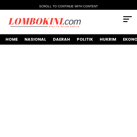
SCROLL TO CONTINUE WITH CONTENT
HOME
NASIONAL
DAERAH
POLITIK
HUKRIM
EKONO