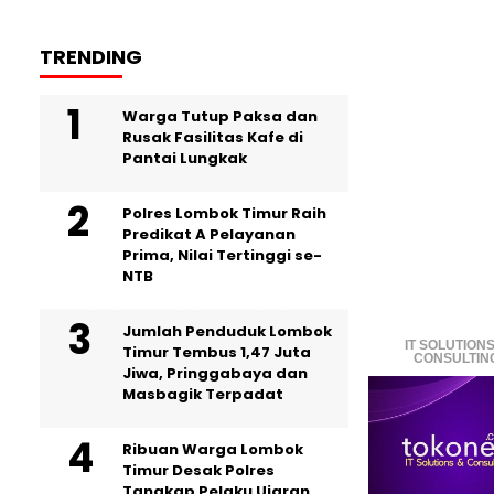
TRENDING
Warga Tutup Paksa dan
Rusak Fasilitas Kafe di
Pantai Lungkak
Polres Lombok Timur Raih
Predikat A Pelayanan
Prima, Nilai Tertinggi se-
NTB
Jumlah Penduduk Lombok
IT SOLUTIONS
Timur Tembus 1,47 Juta
CONSULTIN
Jiwa, Pringgabaya dan
Masbagik Terpadat
Ribuan Warga Lombok
Timur Desak Polres
Tangkap Pelaku Ujaran