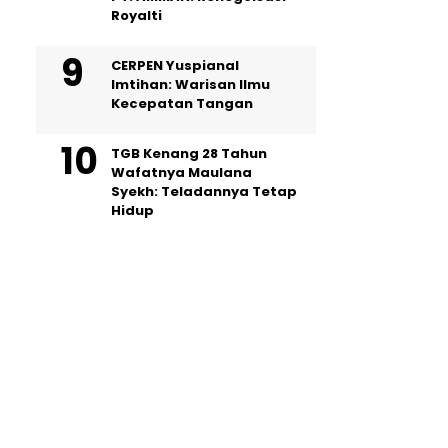
Royalti
CERPEN Yuspianal
Imtihan: Warisan Ilmu
Kecepatan Tangan
TGB Kenang 28 Tahun
Wafatnya Maulana
Syekh: Teladannya Tetap
Hidup