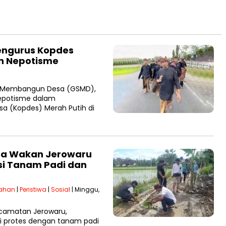
engurus Kopdes
n Nepotisme
a Membangun Desa (GSMD),
nepotisme dalam
a (Kopdes) Merah Putih di
sa Wakan Jerowaru
si Tanam Padi dan
tahan
|
Peristiwa
|
Sosial
| Minggu,
camatan Jerowaru,
i protes dengan tanam padi