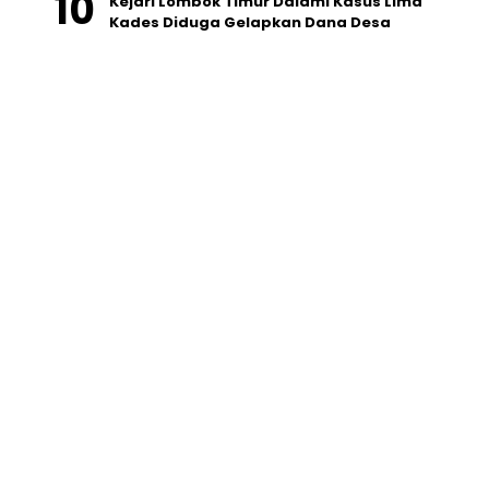
Kejari Lombok Timur Dalami Kasus Lima
Kades Diduga Gelapkan Dana Desa