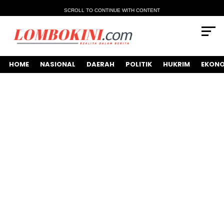
SCROLL TO CONTINUE WITH CONTENT
HOME
NASIONAL
DAERAH
POLITIK
HUKRIM
EKONO