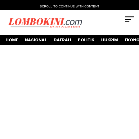
SCROLL TO CONTINUE WITH CONTENT
HOME
NASIONAL
DAERAH
POLITIK
HUKRIM
EKONO