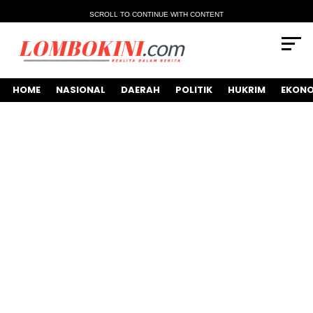
SCROLL TO CONTINUE WITH CONTENT
HOME
NASIONAL
DAERAH
POLITIK
HUKRIM
EKONO