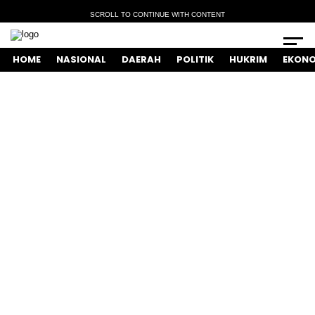
SCROLL TO CONTINUE WITH CONTENT
HOME
NASIONAL
DAERAH
POLITIK
HUKRIM
EKONO