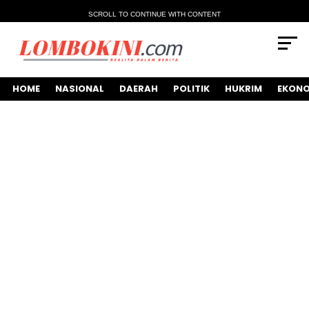
SCROLL TO CONTINUE WITH CONTENT
HOME
NASIONAL
DAERAH
POLITIK
HUKRIM
EKONO