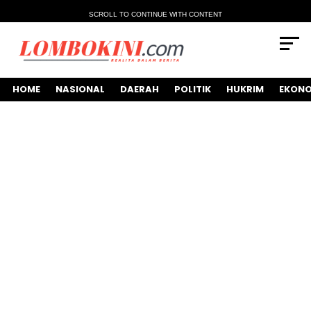
SCROLL TO CONTINUE WITH CONTENT
HOME
NASIONAL
DAERAH
POLITIK
HUKRIM
EKONO