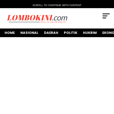
SCROLL TO CONTINUE WITH CONTENT
HOME
NASIONAL
DAERAH
POLITIK
HUKRIM
EKONO