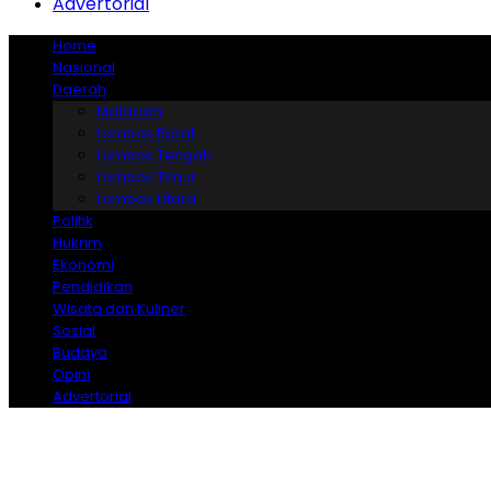
Advertorial
Home
Nasional
Daerah
Mataram
Lombok Barat
Lombok Tengah
Lombok Timur
Lombok Utara
Politik
Hukrim
Ekonomi
Pendidikan
Wisata dan Kuliner
Sosial
Budaya
Opini
Advertorial