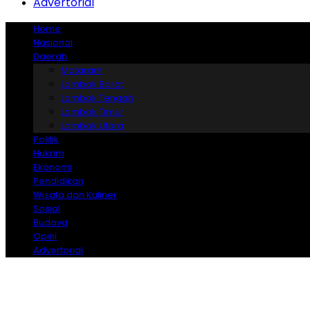
Advertorial
Home
Nasional
Daerah
Mataram
Lombok Barat
Lombok Tengah
Lombok Timur
Lombok Utara
Politik
Hukrim
Ekonomi
Pendidikan
Wisata dan Kuliner
Sosial
Budaya
Opini
Advertorial