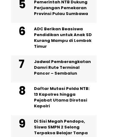
Pemerintah NTB Dukung
Perjuangan Pemekaran
Provinsi Pulau Sumbawa
ADC Berikan Beasiswa
Pendidikan untuk Anak SD
Kurang Mampu di Lombok
Timur
Jadwal Pemberangkatan
Damri Rute Terminal
Pancor – Sembalun
Daftar Mutasi Polda NTB:
13 Kapolres hingga
Pejabat Utama Dirotasi
Kapolri
Di Sisi Megah Pendopo,
Siswa SMPN 2 Selong
Terpaksa Belajar Tanpa