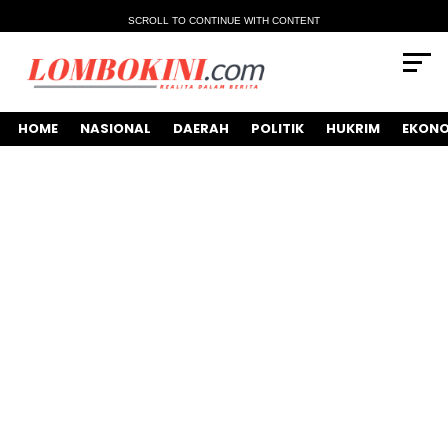
SCROLL TO CONTINUE WITH CONTENT
HOME
NASIONAL
DAERAH
POLITIK
HUKRIM
EKONO