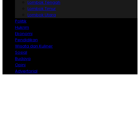
Lombok Tengah
Lombok Timur
Lombok Utara
Politik
Hukrim
Ekonomi
Pendidikan
Wisata dan Kuliner
Sosial
Budaya
Opini
Advertorial