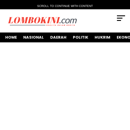
SCROLL TO CONTINUE WITH CONTENT
HOME
NASIONAL
DAERAH
POLITIK
HUKRIM
EKONO