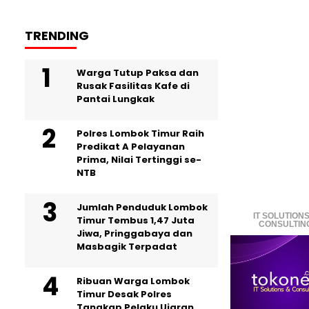
TRENDING
Warga Tutup Paksa dan
Rusak Fasilitas Kafe di
Pantai Lungkak
Polres Lombok Timur Raih
Predikat A Pelayanan
Prima, Nilai Tertinggi se-
NTB
Jumlah Penduduk Lombok
IT SOLUTIONS
Timur Tembus 1,47 Juta
CONSULTIN
Jiwa, Pringgabaya dan
Masbagik Terpadat
Ribuan Warga Lombok
Timur Desak Polres
Tangkap Pelaku Ujaran