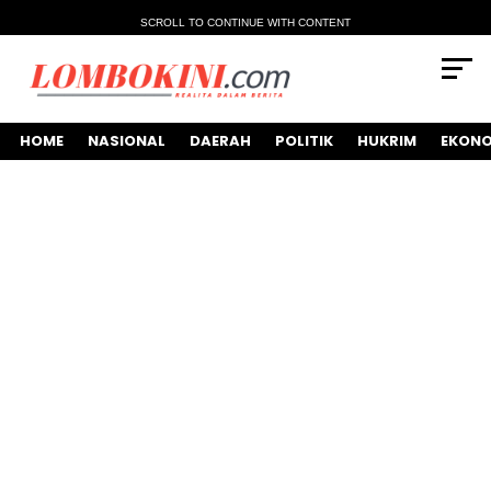
SCROLL TO CONTINUE WITH CONTENT
HOME
NASIONAL
DAERAH
POLITIK
HUKRIM
EKONO