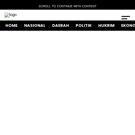
SCROLL TO CONTINUE WITH CONTENT
HOME
NASIONAL
DAERAH
POLITIK
HUKRIM
EKONO