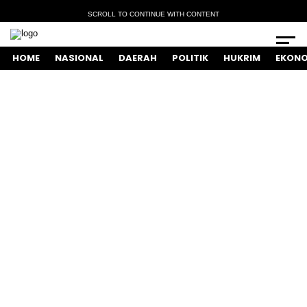
SCROLL TO CONTINUE WITH CONTENT
HOME
NASIONAL
DAERAH
POLITIK
HUKRIM
EKONO