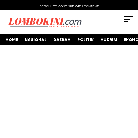
SCROLL TO CONTINUE WITH CONTENT
HOME
NASIONAL
DAERAH
POLITIK
HUKRIM
EKONO