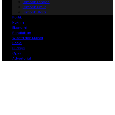
Lombok Tengah
Lombok Timur
Lombok Utara
Politik
Hukrim
Ekonomi
Pendidikan
Wisata dan Kuliner
Sosial
Budaya
Opini
Advertorial