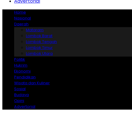
Advertorial
Home
Nasional
Daerah
Mataram
Lombok Barat
Lombok Tengah
Lombok Timur
Lombok Utara
Politik
Hukrim
Ekonomi
Pendidikan
Wisata dan Kuliner
Sosial
Budaya
Opini
Advertorial