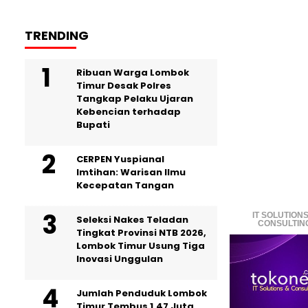
TRENDING
Ribuan Warga Lombok
Timur Desak Polres
Tangkap Pelaku Ujaran
Kebencian terhadap
Bupati
CERPEN Yuspianal
Imtihan: Warisan Ilmu
Kecepatan Tangan
IT SOLUTIONS
Seleksi Nakes Teladan
CONSULTIN
Tingkat Provinsi NTB 2026,
Lombok Timur Usung Tiga
Inovasi Unggulan
Jumlah Penduduk Lombok
Timur Tembus 1,47 Juta