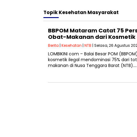
Topik
Kesehatan Masyarakat
BBPOM Mataram Catat 75 Per
Obat-Makanan dari Kosmetik I
Berita
|
Kesehatan
|
NTB
| Selasa, 26 Agustus 202
LOMBIKINI com – Balai Besar POM (BBPO
kosmetik ilegal mendominasi 75% dari to
makanan di Nusa Tenggara Barat (NTB)….