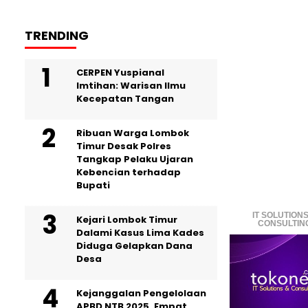
TRENDING
CERPEN Yuspianal
Imtihan: Warisan Ilmu
Kecepatan Tangan
Ribuan Warga Lombok
Timur Desak Polres
Tangkap Pelaku Ujaran
Kebencian terhadap
Bupati
IT SOLUTIONS
Kejari Lombok Timur
CONSULTIN
Dalami Kasus Lima Kades
Diduga Gelapkan Dana
Desa
Kejanggalan Pengelolaan
APBD NTB 2025, Empat