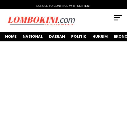
SCROLL TO CONTINUE WITH CONTENT
HOME
NASIONAL
DAERAH
POLITIK
HUKRIM
EKONO