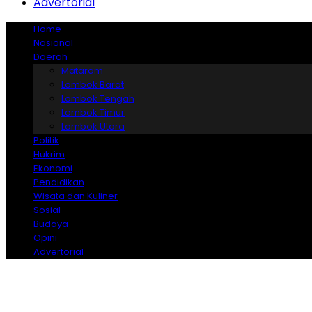
Advertorial
Home
Nasional
Daerah
Mataram
Lombok Barat
Lombok Tengah
Lombok Timur
Lombok Utara
Politik
Hukrim
Ekonomi
Pendidikan
Wisata dan Kuliner
Sosial
Budaya
Opini
Advertorial