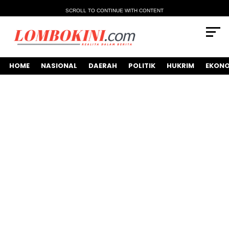
SCROLL TO CONTINUE WITH CONTENT
HOME
NASIONAL
DAERAH
POLITIK
HUKRIM
EKONO