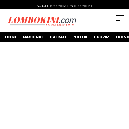
SCROLL TO CONTINUE WITH CONTENT
HOME
NASIONAL
DAERAH
POLITIK
HUKRIM
EKONO