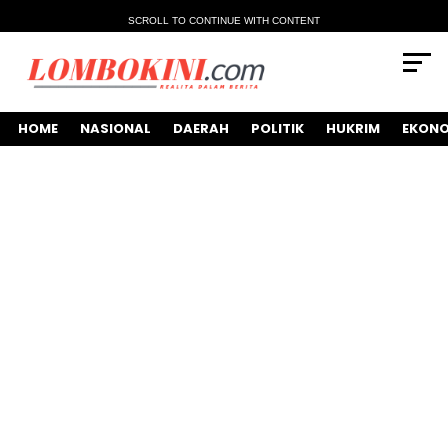
SCROLL TO CONTINUE WITH CONTENT
HOME
NASIONAL
DAERAH
POLITIK
HUKRIM
EKONO