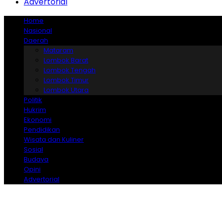
Advertorial
Home
Nasional
Daerah
Mataram
Lombok Barat
Lombok Tengah
Lombok Timur
Lombok Utara
Politik
Hukrim
Ekonomi
Pendidikan
Wisata dan Kuliner
Sosial
Budaya
Opini
Advertorial