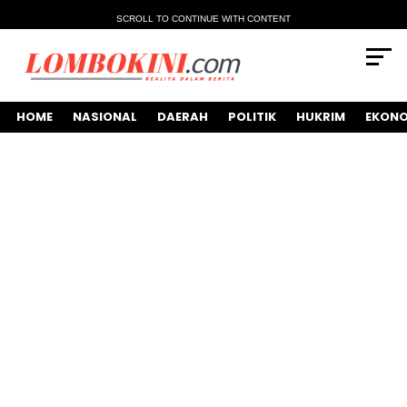
SCROLL TO CONTINUE WITH CONTENT
HOME
NASIONAL
DAERAH
POLITIK
HUKRIM
EKONO