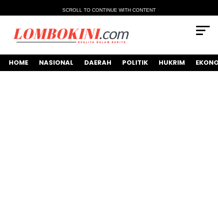
SCROLL TO CONTINUE WITH CONTENT
HOME
NASIONAL
DAERAH
POLITIK
HUKRIM
EKONO