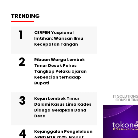
TRENDING
CERPEN Yuspianal
Imtihan: Warisan Ilmu
Kecepatan Tangan
Ribuan Warga Lombok
Timur Desak Polres
Tangkap Pelaku Ujaran
Kebencian terhadap
Bupati
IT SOLUTIONS
Kejari Lombok Timur
CONSULTIN
Dalami Kasus Lima Kades
Diduga Gelapkan Dana
Desa
Kejanggalan Pengelolaan
APBD NTB 2025, Empat