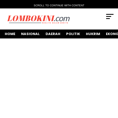
SCROLL TO CONTINUE WITH CONTENT
HOME
NASIONAL
DAERAH
POLITIK
HUKRIM
EKONO