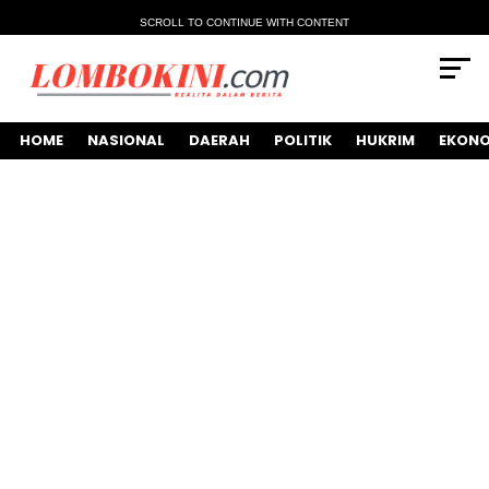
SCROLL TO CONTINUE WITH CONTENT
HOME
NASIONAL
DAERAH
POLITIK
HUKRIM
EKONO