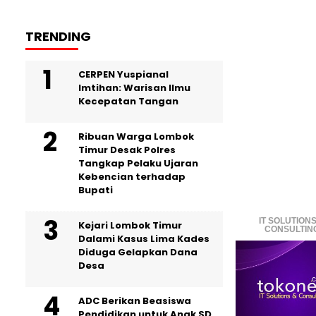
TRENDING
CERPEN Yuspianal
Imtihan: Warisan Ilmu
Kecepatan Tangan
Ribuan Warga Lombok
Timur Desak Polres
Tangkap Pelaku Ujaran
Kebencian terhadap
Bupati
IT SOLUTIONS
Kejari Lombok Timur
CONSULTIN
Dalami Kasus Lima Kades
Diduga Gelapkan Dana
Desa
ADC Berikan Beasiswa
Pendidikan untuk Anak SD