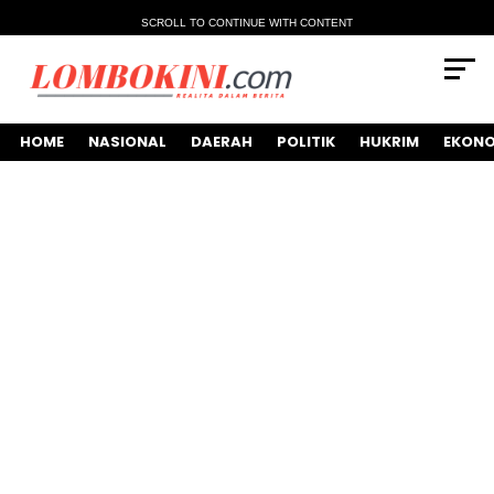
SCROLL TO CONTINUE WITH CONTENT
HOME
NASIONAL
DAERAH
POLITIK
HUKRIM
EKONO