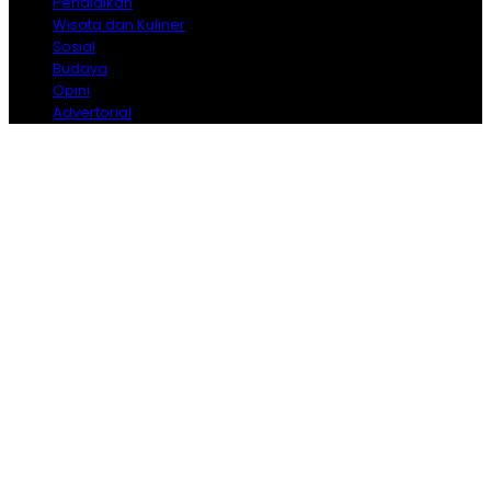
Pendidikan
Wisata dan Kuliner
Sosial
Budaya
Opini
Advertorial