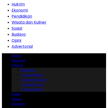
Hukrim
Ekonomi
Pendidikan
Wisata dan Kuliner
Sosial
Budaya
Opini
Advertorial
Home
Nasional
Daerah
Mataram
Lombok Barat
Lombok Tengah
Lombok Timur
Lombok Utara
Politik
Hukrim
Ekonomi