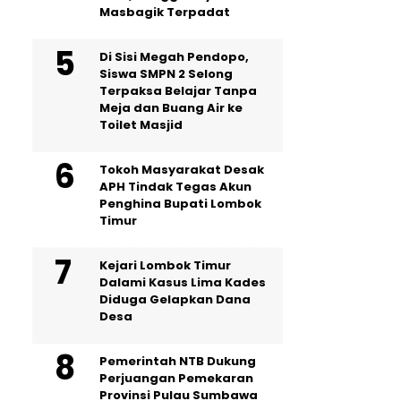
Masbagik Terpadat
Di Sisi Megah Pendopo,
Siswa SMPN 2 Selong
Terpaksa Belajar Tanpa
Meja dan Buang Air ke
Toilet Masjid
Tokoh Masyarakat Desak
APH Tindak Tegas Akun
Penghina Bupati Lombok
Timur
Kejari Lombok Timur
Dalami Kasus Lima Kades
Diduga Gelapkan Dana
Desa
Pemerintah NTB Dukung
Perjuangan Pemekaran
Provinsi Pulau Sumbawa