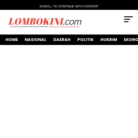
SCROLL TO CONTINUE WITH CONTENT
HOME
NASIONAL
DAERAH
POLITIK
HUKRIM
EKONO