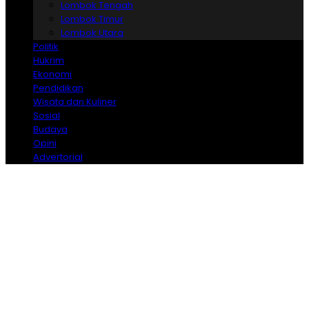
Lombok Tengah
Lombok Timur
Lombok Utara
Politik
Hukrim
Ekonomi
Pendidikan
Wisata dan Kuliner
Sosial
Budaya
Opini
Advertorial