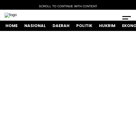
SCROLL TO CONTINUE WITH CONTENT
HOME
NASIONAL
DAERAH
POLITIK
HUKRIM
EKONO