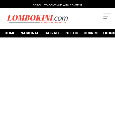
SCROLL TO CONTINUE WITH CONTENT
HOME
NASIONAL
DAERAH
POLITIK
HUKRIM
EKONO