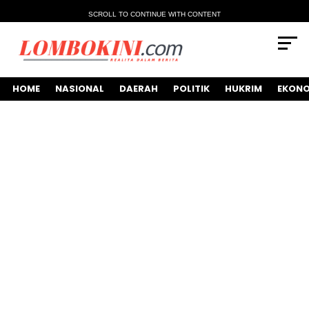
SCROLL TO CONTINUE WITH CONTENT
HOME
NASIONAL
DAERAH
POLITIK
HUKRIM
EKONO