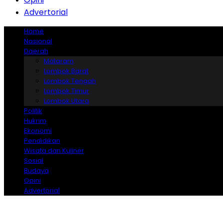
Advertorial
Home
Nasional
Daerah
Mataram
Lombok Barat
Lombok Tengah
Lombok Timur
Lombok Utara
Politik
Hukrim
Ekonomi
Pendidikan
Wisata dan Kuliner
Sosial
Budaya
Opini
Advertorial