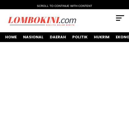
SCROLL TO CONTINUE WITH CONTENT
HOME
NASIONAL
DAERAH
POLITIK
HUKRIM
EKONO