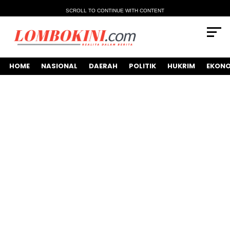
SCROLL TO CONTINUE WITH CONTENT
HOME
NASIONAL
DAERAH
POLITIK
HUKRIM
EKONO