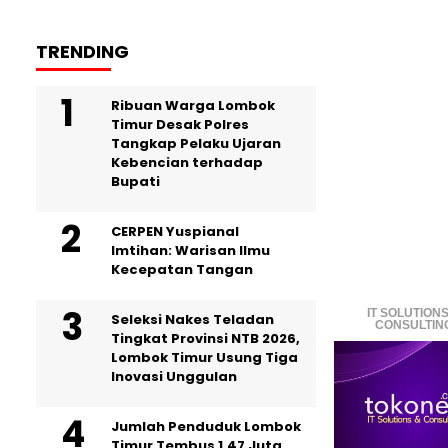
TRENDING
Ribuan Warga Lombok
Timur Desak Polres
Tangkap Pelaku Ujaran
Kebencian terhadap
Bupati
CERPEN Yuspianal
Imtihan: Warisan Ilmu
Kecepatan Tangan
IT SOLUTIONS
Seleksi Nakes Teladan
CONSULTIN
Tingkat Provinsi NTB 2026,
Lombok Timur Usung Tiga
Inovasi Unggulan
Jumlah Penduduk Lombok
Timur Tembus 1,47 Juta