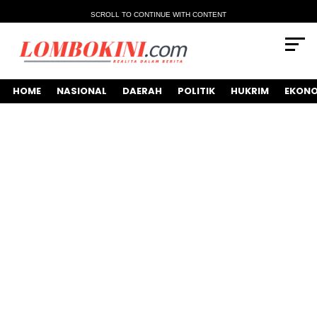
SCROLL TO CONTINUE WITH CONTENT
HOME
NASIONAL
DAERAH
POLITIK
HUKRIM
EKONO